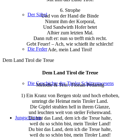
6. Strophe
Der Säbel
Und von der Hand die Binde
Nimmt ihm der Korporal,
Und Sandwirth Hofer betet
Alhier zum letzten Mal.
Dann ruft er: nun so trefft mich recht.
Gebt Feuer! – Ach, wie schießt ihr schlecht!
Die Feder
Ade, mein Land Tirol!
Dem Land Tirol die Treue
Dem Land Tirol die Treue
Die Geschichte des Tiroler Schützenwesens
Melodie & Text : Florian Pedarnig
1) Ein Kranz von Bergen stolz und hoch erhoben,
umringt die Heimat mein Tiroler Land.
Die Gipfel strahlen hell in ihrem Glanze,
und leuchten weit von steiler Felsenwand.
Jungschützen
Du bist das Land, dem ich die Treue halte,
weil du so schön bist, mein Tiroler Land!
Du bist das Land, dem ich die Treue halte,
weil du so schön bist, mein Tiroler Land!