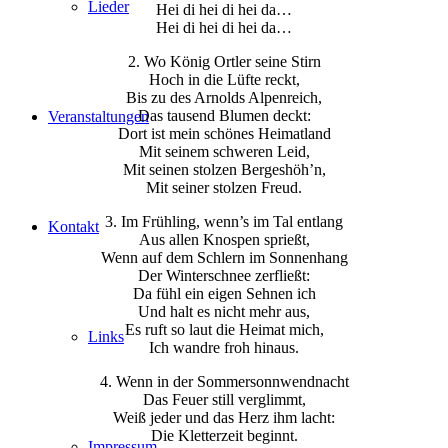
Lieder
Hei di hei di hei da…
Hei di hei di hei da…
2. Wo König Ortler seine Stirn
Hoch in die Lüfte reckt,
Bis zu des Arnolds Alpenreich,
Das tausend Blumen deckt:
Veranstaltungen
Dort ist mein schönes Heimatland
Mit seinem schweren Leid,
Mit seinen stolzen Bergeshöh’n,
Mit seiner stolzen Freud.
3. Im Frühling, wenn’s im Tal entlang
Kontakt
Aus allen Knospen sprießt,
Wenn auf dem Schlern im Sonnenhang
Der Winterschnee zerfließt:
Da fühl ein eigen Sehnen ich
Und halt es nicht mehr aus,
Es ruft so laut die Heimat mich,
Links
Ich wandre froh hinaus.
4. Wenn in der Sommersonnwendnacht
Das Feuer still verglimmt,
Weiß jeder und das Herz ihm lacht:
Die Kletterzeit beginnt.
Impressum