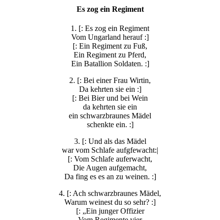
Es zog ein Regiment
1. [: Es zog ein Regiment
Vom Ungarland herauf :]
[: Ein Regiment zu Fuß,
Ein Regiment zu Pferd,
Ein Batallion Soldaten. :]
2. [: Bei einer Frau Wirtin,
Da kehrten sie ein :]
[: Bei Bier und bei Wein
da kehrten sie ein
ein schwarzbraunes Mädel
schenkte ein. :]
3. [: Und als das Mädel
war vom Schlafe aufgfewacht:|
[: Vom Schlafe auferwacht,
Die Augen aufgemacht,
Da fing es es an zu weinen. :]
4. [: Ach schwarzbraunes Mädel,
Warum weinest du so sehr? :]
[: „Ein junger Offizier
Vom Regimente vier