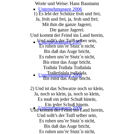
Worte und Weise: Hans Baumann
Unternehmungen 2006
1) Es lebt der Schütze froh und frei,
Ja, froh und frei, ja, froh und frei;
Mit ihm die ganze Jagerei,
Die ganze Jagerei.
Und kommt der Feind ins Land herein,
Und sollt’s der Tuifl selber sein,
Unternehmungen 2007
Es ruhen uns’re Stutz´n nicht,
Bis daß das Auge bricht,
Es ruhen uns’re Stutz´n nicht,
Bis einst das Auge bricht.
Trallala Trallala Trallalala
Trallerlalala trallalala.
Unternehmungen 2008
Bis einst das Auge bricht.
2) Und ist das Schwarze noch so klein,
Ja, noch so klein, ja, noch so klein,
Es muß ein jeder Schuß hinein,
Ein jeder Schuß hinein.
Unternehmungen 2009
Und kommt der Feind ins Land herein,
Und sollt’s der Tuifl selber sein,
Es ruhen uns’re Stutz´n nicht,
Bis daß das Auge bricht,
Es ruhen uns’re Stutz´n nicht,