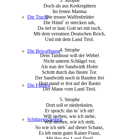
3. Strophe
Doch als aus Kerkergittern
Im festen Mantua
Die Tracht
Die treuen Waffenbrüder
Die Händ´ er strecken sah,
Da rief er laut: Gott sei mit euch,
Mit dem verratnen Deutschen Reich,
Und mit dem Land Tirol.
4. Strophe
Die Bewaffnung
Dem Tambour will der Wirbel
Nicht unterm Schlägel vor,
Als nun der Sandwirth Hofer
Schritt durch das finstre Tor.
Der Sandwirth noch in Banden frei
Dort stand er fest auf der Bastei
Die Fahnen
Der Mann vom Land Tirol.
5. Strophe
Dort soll er niederknien,
Er sprach: das tu´ ich nit!
Will sterben, wie ich stehe,
Schützenscheiben
Will sterben, wie ich stritt,
So wie ich steh´ auf dieser Schanz,
Es leb mein guter Kaiser Franz,
Mit ihm das Land Tirol!