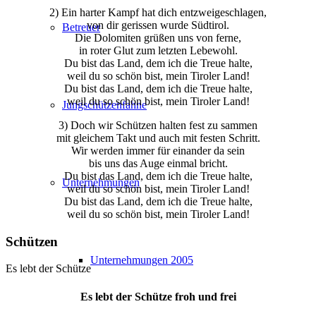
2) Ein harter Kampf hat dich entzweigeschlagen,
von dir gerissen wurde Südtirol.
Betreuer
Die Dolomiten grüßen uns von ferne,
in roter Glut zum letzten Lebewohl.
Du bist das Land, dem ich die Treue halte,
weil du so schön bist, mein Tiroler Land!
Du bist das Land, dem ich die Treue halte,
weil du so schön bist, mein Tiroler Land!
Jungschützenfahne
3) Doch wir Schützen halten fest zu sammen
mit gleichem Takt und auch mit festen Schritt.
Wir werden immer für einander da sein
bis uns das Auge einmal bricht.
Du bist das Land, dem ich die Treue halte,
Unternehmungen
weil du so schön bist, mein Tiroler Land!
Du bist das Land, dem ich die Treue halte,
weil du so schön bist, mein Tiroler Land!
Schützen
Unternehmungen 2005
Es lebt der Schütze
Es lebt der Schütze froh und frei