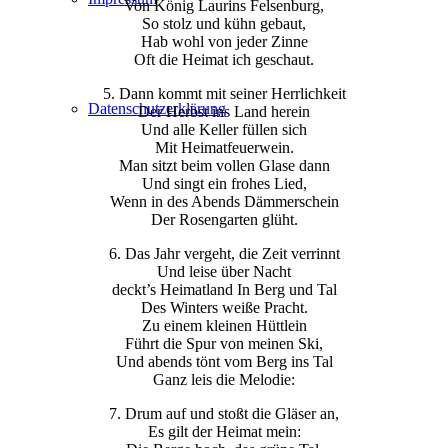
Von König Laurins Felsenburg,
So stolz und kühn gebaut,
Hab wohl von jeder Zinne
Oft die Heimat ich geschaut.
5. Dann kommt mit seiner Herrlichkeit
Datenschutzerklärung
Der Herbst ins Land herein
Und alle Keller füllen sich
Mit Heimatfeuerwein.
Man sitzt beim vollen Glase dann
Und singt ein frohes Lied,
Wenn in des Abends Dämmerschein
Der Rosengarten glüht.
6. Das Jahr vergeht, die Zeit verrinnt
Und leise über Nacht
deckt’s Heimatland In Berg und Tal
Des Winters weiße Pracht.
Zu einem kleinen Hüttlein
Führt die Spur von meinen Ski,
Und abends tönt vom Berg ins Tal
Ganz leis die Melodie:
7. Drum auf und stoßt die Gläser an,
Es gilt der Heimat mein: