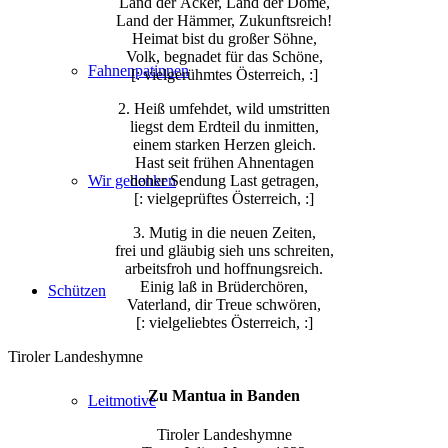
Land der Äcker, Land der Dome,
Land der Hämmer, Zukunftsreich!
Heimat bist du großer Söhne,
Volk, begnadet für das Schöne,
Fahnenpatinnen
[: vielgerühmtes Österreich, :]
2. Heiß umfehdet, wild umstritten
liegst dem Erdteil du inmitten,
einem starken Herzen gleich.
Hast seit frühen Ahnentagen
hoher Sendung Last getragen,
Wir gedenken
[: vielgeprüftes Österreich, :]
3. Mutig in die neuen Zeiten,
frei und gläubig sieh uns schreiten,
arbeitsfroh und hoffnungsreich.
Einig laß in Brüderchören,
Schützen
Vaterland, dir Treue schwören,
[: vielgeliebtes Österreich, :]
Tiroler Landeshymne
Zu Mantua in Banden
Leitmotive
Tiroler Landeshymne