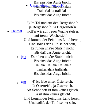
Bis einst das Auge bricht.
Unternehmungen 2010
Trallala Trallala Trallalala
Trallerlalala trallalala.
Bis einst das Auge bricht.
3) Im Tal und auf den Bergeshöh´n
ja Bergeshöh´n, ja Bergeshöh´n
Heimat
woll´n wir auf treuer Wache steh´n.
auf treuer Wache steh´n!
Und kommt der Feind ins Land herein,
Und sollt’s der Tuifl selber sein,
Es ruhen uns’re Stutz´n nicht,
Bis daß das Auge bricht,
Es ruhen uns’re Stutz´n nicht,
Igls
Bis einst das Auge bricht.
Trallala Trallala Trallalala
Trallerlalala trallalala.
Bis einst das Auge bricht.
4) Es lebe unser Österreich,
Vill
Ja Österreich, ja Österreich,
An Schönheit ist ihm keines gleich,
Ja ist ihm keines gleich!
Und kommt der Feind ins Land herein,
Und sollt’s der Tuifl selber sein,