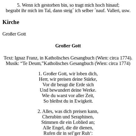
5. Wenn ich gestorben bin, so tragt mich hoch hinauf;
begrabt ihr mich im Tal, dann steig´ ich selber ´nauf. Valleri, usw.
Kirche
Großer Gott
Großer Gott
Text: Ignaz Franz, in Ka­thol­isch­es Ge­sang­buch (Wien: cir­ca 1774).
Musik: “Te Deum,”Katholisches Gesangbuch (Wien: circa 1774)
1. Großer Gott, wir loben dich,
Herr, wir preisen deine Stärke,
Vor dir beugt die Erde sich
Und bewundert deine Werke.
Wie du warst vor aller Zeit,
So bleibst du in Ewigkeit.
2. Alles, was dich preisen kann,
Cherubim und Seraphinen,
Stimmen dir ein Loblied an;
Alle Engel, die dir dienen,
Rufen dir in sel’ger Ruh‘: