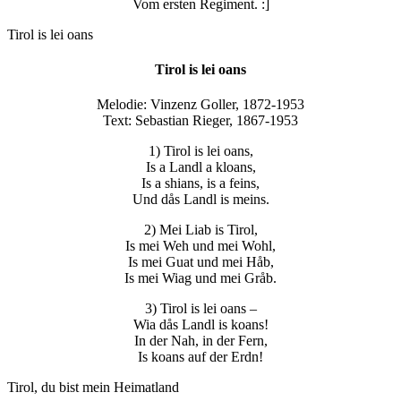
Vom ersten Regiment. :]
Tirol is lei oans
Tirol is lei oans
Melodie: Vinzenz Goller, 1872-1953
Text: Sebastian Rieger, 1867-1953
1) Tirol is lei oans,
Is a Landl a kloans,
Is a shians, is a feins,
Und dås Landl is meins.
2) Mei Liab is Tirol,
Is mei Weh und mei Wohl,
Is mei Guat und mei Håb,
Is mei Wiag und mei Gråb.
3) Tirol is lei oans –
Wia dås Landl is koans!
In der Nah, in der Fern,
Is koans auf der Erdn!
Tirol, du bist mein Heimatland