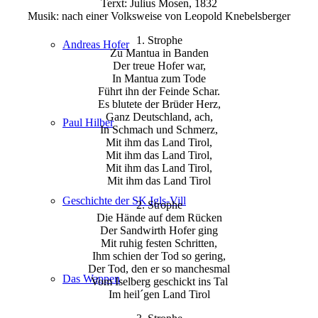
Terxt: Julius Mosen, 1832
Musik: nach einer Volksweise von Leopold Knebelsberger
1. Strophe
Andreas Hofer
Zu Mantua in Banden
Der treue Hofer war,
In Mantua zum Tode
Führt ihn der Feinde Schar.
Es blutete der Brüder Herz,
Ganz Deutschland, ach,
Paul Hilber
In Schmach und Schmerz,
Mit ihm das Land Tirol,
Mit ihm das Land Tirol,
Mit ihm das Land Tirol,
Mit ihm das Land Tirol
Geschichte der SK Igls-Vill
2. Strophe
Die Hände auf dem Rücken
Der Sandwirth Hofer ging
Mit ruhig festen Schritten,
Ihm schien der Tod so gering,
Der Tod, den er so manchesmal
Das Wappen
Vom Iselberg geschickt ins Tal
Im heil´gen Land Tirol