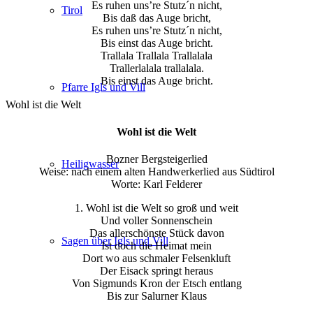
Es ruhen uns’re Stutz´n nicht,
Tirol
Bis daß das Auge bricht,
Es ruhen uns’re Stutz´n nicht,
Bis einst das Auge bricht.
Trallala Trallala Trallalala
Trallerlalala trallalala.
Bis einst das Auge bricht.
Pfarre Igls und Vill
Wohl ist die Welt
Wohl ist die Welt
Bozner Bergsteigerlied
Heiligwasser
Weise: nach einem alten Handwerkerlied aus Südtirol
Worte: Karl Felderer
1. Wohl ist die Welt so groß und weit
Und voller Sonnenschein
Das allerschönste Stück davon
Sagen über Igls und Vill
Ist doch die Heimat mein
Dort wo aus schmaler Felsenkluft
Der Eisack springt heraus
Von Sigmunds Kron der Etsch entlang
Bis zur Salurner Klaus