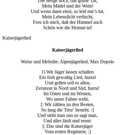
Die Berge hoch, das grüne Tal,
Mein Mädel und der Wein!
Und wenn dann einst, so leid mir’s tut,
Mein Lebenslicht verlischt,
Freu ich mich, daß der Himmel auch
Schön wie die Heimat ist!
Kaiserjägerlied
Kaiserjägerlied
Weise und Melodie: Alpenjägerlied, Max Depolo
1) Wir Jäger lassen schallen
Ein froh gewaltig Lied, hurra!
Und gelten soll es allen,
Zerstreut in Nord und Süd, hurra!
Im Osten und im Westen,
Wo unsre Fahne weht,
[: Wir zählen zu den Besten,
So lang die Treu‘ besteht. :]
Und sieht man uns so sagt man,
Und alles läuft und rennt:
[: Das sind die Kaiserjäger
Vom ersten Regiment. :]