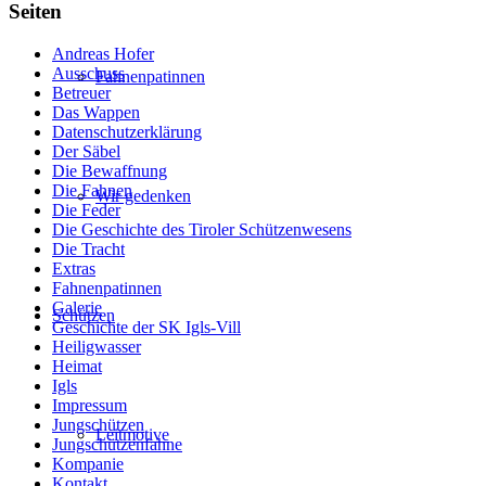
Seiten
Andreas Hofer
Ausschuss
Fahnenpatinnen
Betreuer
Das Wappen
Datenschutzerklärung
Der Säbel
Die Bewaffnung
Die Fahnen
Wir gedenken
Die Feder
Die Geschichte des Tiroler Schützenwesens
Die Tracht
Extras
Fahnenpatinnen
Galerie
Schützen
Geschichte der SK Igls-Vill
Heiligwasser
Heimat
Igls
Impressum
Jungschützen
Leitmotive
Jungschützenfahne
Kompanie
Kontakt